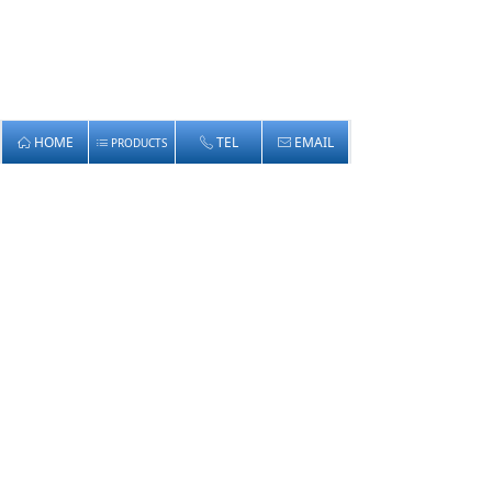
HOME
TEL
EMAIL
ꀇ
PRODUCTS
ꂅ
ꂘ
ꂇ
SHUNHANG
TEL：+86-532-87560955
MOBILE：+86-13791977015
EMAIL：shunhang@shipairbagfender.com